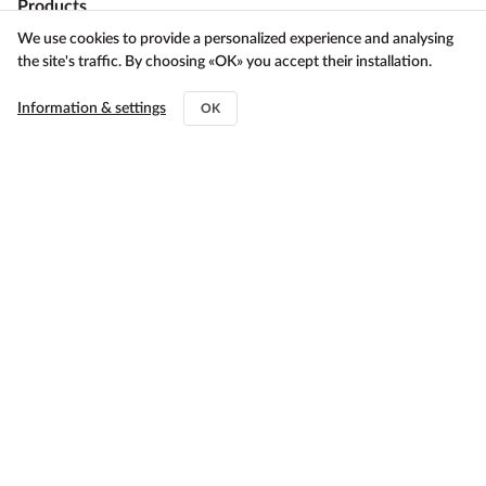
Products
We use cookies to provide a personalized experience and analysing
Macbook Pro
the site's traffic. By choosing «OK» you accept their installation.
Macbook Air
Information & settings
OK
MacBook Neo
Apple Watch
iPad
Contact us
Raidestou 29, 18453 Nikaia
+30 212 10 44200
,
+30 211 01 27 327
info@flip2store.gr
Directions