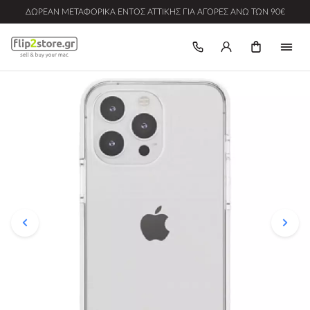
ΔΩΡΕΆΝ ΜΕΤΑΦΟΡΙΚΆ ΕΝΤΌΣ ΑΤΤΙΚΉΣ ΓΙΑ ΑΓΟΡΈΣ ΆΝΩ ΤΩΝ 90€