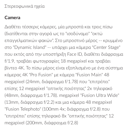
Στερεοφωνικά ηχεία
Camera
Διαθέτει τέσσερις κάμερες. μία μπροστά και τρεις πίσω
(διατίθενται στην αγορά ως το "ισοδύναμο" "οκτώ
επαγγελματικών φακών". Στο μπροστινό μέρος -- κρυμμένο
στο "Dynamic Island" -- υπάρχει μια κάμερα "Center Stage"
που εκτός από την υποστήριξη Face ID, διαθέτει διάφραγμα
f/1.9, τραβάει φωτογραφίες 18 megapixel και τραβάει
βίντεο 4K. Το πίσω μέρος είναι εξοπλισμένο με ένα σύστημα
κάμερας 4K "Pro Fusion" με κάμερα "Fusion Main" 48
megapixel (24mm, διάφραγμα f/1.78) που "επιτρέπει"
επίσης 12 megapixel "οπτικής ποιότητας" 2x τηλεφακό
(48mm, διάφραγμα f/1.78). megapixel "Fusion Ultra Wide"
(13mm, διάφραγμα f/2.2) και μια κάμερα 48 megapixel
"Fusion Telephoto" (100mm 4x; διάφραγμα f/2.8) που
"επιτρέπει" επίσης τηλεφακό 8x "οπτικής ποιότητας" 12
megapixel (200mm, διάφραγμα f/2.8)