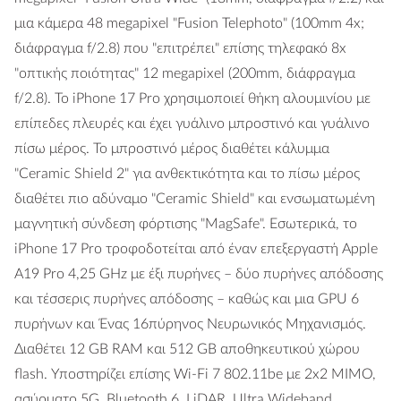
μια κάμερα 48 megapixel "Fusion Telephoto" (100mm 4x;
διάφραγμα f/2.8) που "επιτρέπει" επίσης τηλεφακό 8x
"οπτικής ποιότητας" 12 megapixel (200mm, διάφραγμα
f/2.8). Το iPhone 17 Pro χρησιμοποιεί θήκη αλουμινίου με
επίπεδες πλευρές και έχει γυάλινο μπροστινό και γυάλινο
πίσω μέρος. Το μπροστινό μέρος διαθέτει κάλυμμα
"Ceramic Shield 2" για ανθεκτικότητα και το πίσω μέρος
διαθέτει πιο αδύναμο "Ceramic Shield" και ενσωματωμένη
μαγνητική σύνδεση φόρτισης "MagSafe". Εσωτερικά, το
iPhone 17 Pro τροφοδοτείται από έναν επεξεργαστή Apple
A19 Pro 4,25 GHz με έξι πυρήνες – δύο πυρήνες απόδοσης
και τέσσερις πυρήνες απόδοσης – καθώς και μια GPU 6
πυρήνων και Ένας 16πύρηνος Νευρωνικός Μηχανισμός.
Διαθέτει 12 GB RAM και 512 GB αποθηκευτικού χώρου
flash. Υποστηρίζει επίσης Wi-Fi 7 802.11be με 2x2 MIMO,
ασύρματο 5G, Bluetooth 6, LiDAR, Ultra Wideband