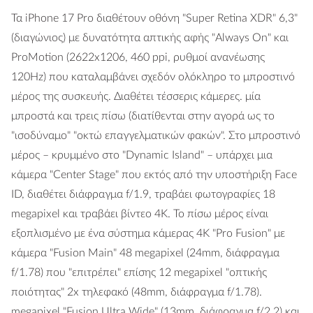
Τα iPhone 17 Pro διαθέτουν οθόνη "Super Retina XDR" 6,3"
(διαγώνιος) με δυνατότητα απτικής αφής "Always On" και
ProMotion (2622x1206, 460 ppi, ρυθμοί ανανέωσης
120Hz) που καταλαμβάνει σχεδόν ολόκληρο το μπροστινό
μέρος της συσκευής. Διαθέτει τέσσερις κάμερες. μία
μπροστά και τρεις πίσω (διατίθενται στην αγορά ως το
"ισοδύναμο" "οκτώ επαγγελματικών φακών". Στο μπροστινό
μέρος – κρυμμένο στο "Dynamic Island" – υπάρχει μια
κάμερα "Center Stage" που εκτός από την υποστήριξη Face
ID, διαθέτει διάφραγμα f/1.9, τραβάει φωτογραφίες 18
megapixel και τραβάει βίντεο 4K. Το πίσω μέρος είναι
εξοπλισμένο με ένα σύστημα κάμερας 4K "Pro Fusion" με
κάμερα "Fusion Main" 48 megapixel (24mm, διάφραγμα
f/1.78) που "επιτρέπει" επίσης 12 megapixel "οπτικής
ποιότητας" 2x τηλεφακό (48mm, διάφραγμα f/1.78).
megapixel "Fusion Ultra Wide" (13mm, διάφραγμα f/2.2) και