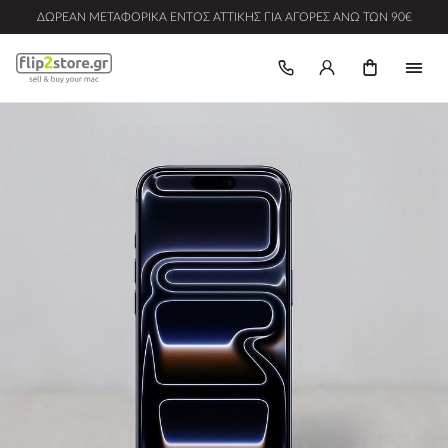
ΔΩΡΕΆΝ ΜΕΤΑΦΟΡΙΚΆ ΕΝΤΌΣ ΑΤΤΙΚΉΣ ΓΙΑ ΑΓΟΡΈΣ ΆΝΩ ΤΩΝ 90€