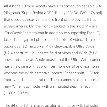
All iPhone 13 mini models have a haptic-touch capable 5.4"
(diagonal) "Super Retina XDR" display (2340x1080, 476 ppi)
that occupies nearly the entire front of the device. It has
three
cameras. On the front – tucked in the "notch" – is a
"TrueDepth" camera that in addition to supporting Face ID,
takes 12 megapixel photos and shoots 4K video. The rear
packs dual 12 megapixel, 4K video-capable Ultra Wide
(f/2.4 aperture, 120-degree field of view) and Wide (f/1.6
aperture) cameras. Apple boasts that the Ultra Wide camera
has a new sensor that promises more detail and less noise
whereas the Wide camera supports "Sensor-shift OIS" for
improved shot stabilization. These cameras also support a
new "Cinematic mode" with a simulated depth effect
(1080p, 30 fps).
The iPhone 13 mini uses an aluminum case with flat sides