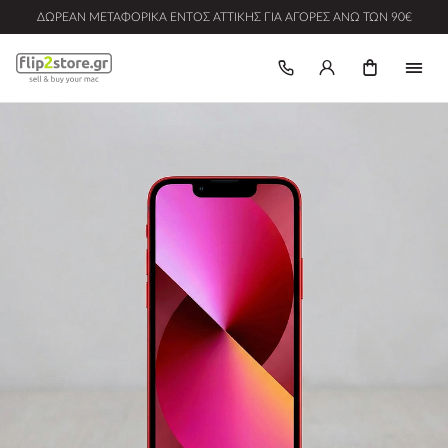
ΔΩΡΕΆΝ ΜΕΤΑΦΟΡΙΚΆ ΕΝΤΌΣ ΑΤΤΙΚΉΣ ΓΙΑ ΑΓΟΡΈΣ ΆΝΩ ΤΩΝ 90€