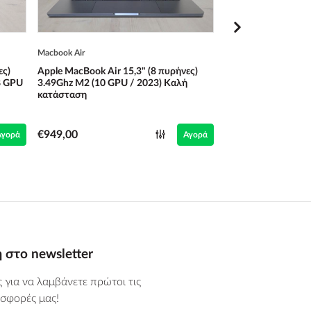
Macbook Air
Macbook Air
ες)
Apple MacBook Air 15,3" (8 πυρήνες)
Apple MacBook Air 
8 GPU
3.49Ghz M2 (10 GPU / 2023) Καλή
4.40Ghz M4 (Liquid
κατάσταση
/ 2025)
€949,00
€949,0
Αγορά
Αγορά
€1.049,00
στο newsletter
ς για να λαμβάνετε πρώτοι τις
σφορές μας!