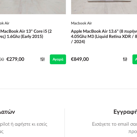
k Air
Macbook Air
 MacBook Air 13" Core i5 (2
Apple MacBook Air 13.6" (8 πυρήν
ες) 1.6Ghz (Early 2015)
4.05Ghz M3 (Liquid Retina XDR / 
/ 2024)
€279,00
€849,00
00
Αγορά
ελατών
Εγγραφή 
tpilot ή αφήστε κι εσείς
Εισάγετε το email σα
ας
προ