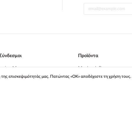
Σύνδεσμοι
Προϊόντα
σμένα Mac
Macbook Pro
η της επισκεψιμότητάς μας. Πατώντας «ΟΚ» αποδέχεστε τη χρήση τους.
Mac
Macbook Air
γορών
MacBook Neo
/ Αναβάθμιση Mac
Apple Watch
iPad