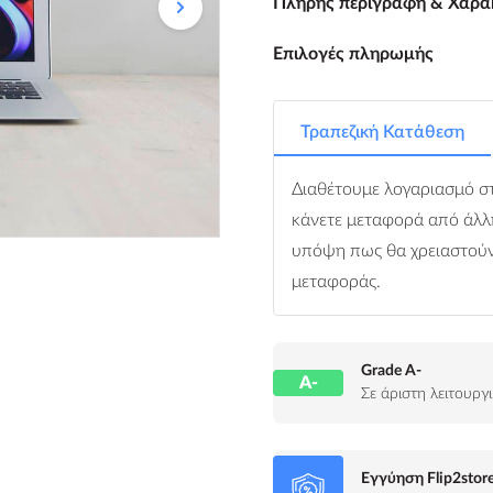
Πλήρης περιγραφή & Χαρα
Επιλογές πληρωμής
Τραπεζική Κατάθεση
Διαθέτουμε λογαριασμό στ
κάνετε μεταφορά από άλλ
υπόψη πως θα χρειαστούν 
μεταφοράς.
Grade A-
A-
Σε άριστη λειτουργ
Εγγύηση Flip2stor