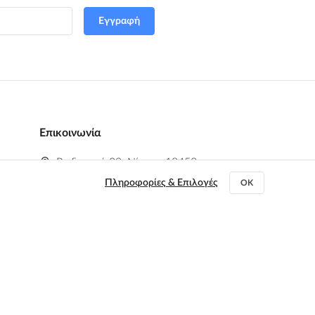
Εγγραφή
Επικοινωνία
Ραιδεστού 29, Νίκαια, 18453
Πληροφορίες & Επιλογές
OK
+30 212 10 44200
,
+30 211 01 27 327
info@flip2store.gr
Οδηγίες
Δευτέρα - Παρασκευή
10:00 - 18:00