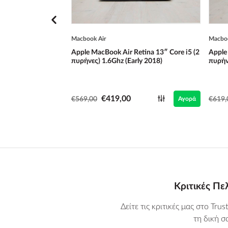
Macbook Air
Macboo
Apple MacBook Air Retina 13″ Core i5 (2
Apple
πυρήνες) 1.6Ghz (Early 2018)
πυρήν
€419,00
€569,00
Αγορά
€619,
Κριτικές Π
Δείτε τις κριτικές μας στο Trus
τη δική σ