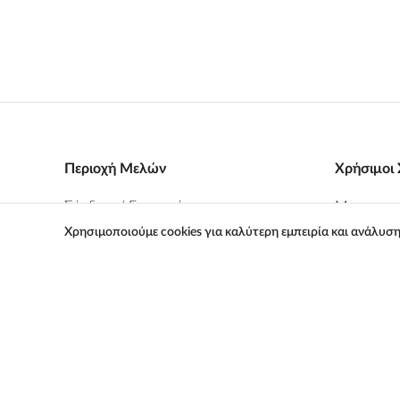
Περιοχή Μελών
Χρήσιμοι 
Σύνδεση
/ Εγγραφή
Μεταχειρι
Χρησιμοποιούμε cookies για καλύτερη εμπειρία και ανάλυσ
Πώληση 
Προτιμήσεις
Καλάθι Α
Γλώσσα
EL
Επισκευή 
Στείλτε μας μήνυμα
Σχετικά