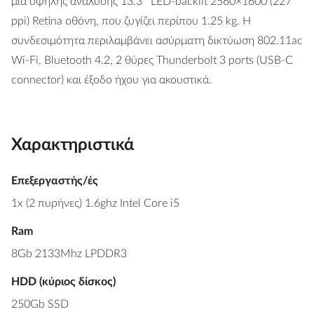
μια υψηλής ανάλυσης 13.3″ LED-backlit 2560×1600 (227
ppi) Retina οθόνη, που ζυγίζει περίπου 1.25 kg. Η
συνδεσιμότητα περιλαμβάνει ασύρματη δικτύωση 802.11ac
Wi-Fi, Bluetooth 4.2, 2 θύρες Thunderbolt 3 ports (USB-C
connector) και έξοδο ήχου για ακουστικά.
Χαρακτηριστικά
Επεξεργαστής/ές
1x (2 πυρήνες) 1.6ghz Intel Core i5
Ram
8Gb 2133Mhz LPDDR3
HDD (κύριος δίσκος)
250Gb SSD