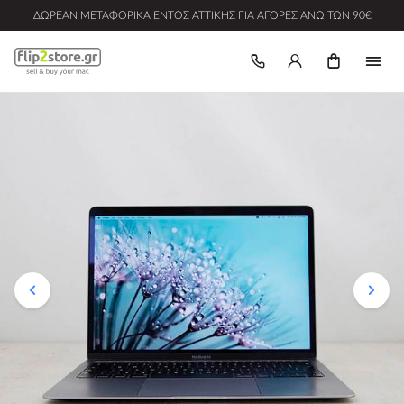
ΔΩΡΕΆΝ ΜΕΤΑΦΟΡΙΚΆ ΕΝΤΌΣ ΑΤΤΙΚΉΣ ΓΙΑ ΑΓΟΡΈΣ ΆΝΩ ΤΩΝ 90€