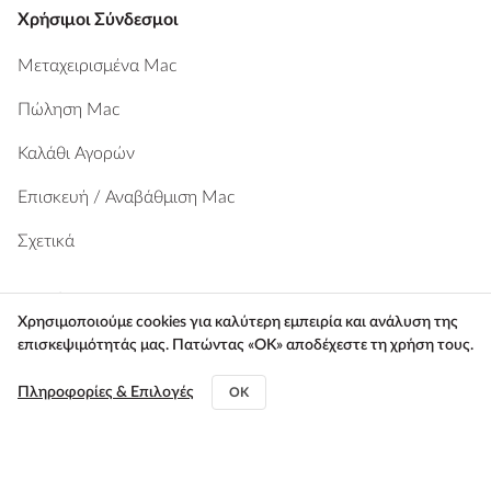
Χρήσιμοι Σύνδεσμοι
Μεταχειρισμένα Mac
Πώληση Mac
Καλάθι Αγορών
Επισκευή / Αναβάθμιση Mac
Σχετικά
Προϊόντα
Χρησιμοποιούμε cookies για καλύτερη εμπειρία και ανάλυση της
Macbook Pro
επισκεψιμότητάς μας. Πατώντας «ΟΚ» αποδέχεστε τη χρήση τους.
Macbook Air
Πληροφορίες & Επιλογές
OK
MacBook Neo
Apple Watch