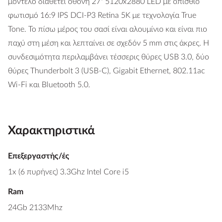
μοντέλο διαθέτει οθόνη 27" 5120x2880 LED με οπίσθιο
φωτισμό 16:9 IPS DCI-P3 Retina 5K με τεχνολογία True
Tone. Το πίσω μέρος του σασί είναι αλουμίνιο και είναι πιο
παχύ στη μέση και λεπταίνει σε σχεδόν 5 mm στις άκρες. Η
συνδεσιμότητα περιλαμβάνει τέσσερις θύρες USB 3.0, δύο
θύρες Thunderbolt 3 (USB-C), Gigabit Ethernet, 802.11ac
Wi-Fi και Bluetooth 5.0.
Χαρακτηριστικά
Επεξεργαστής/ές
1x (6 πυρήνες) 3.3Ghz Intel Core i5
Ram
24Gb 2133Mhz