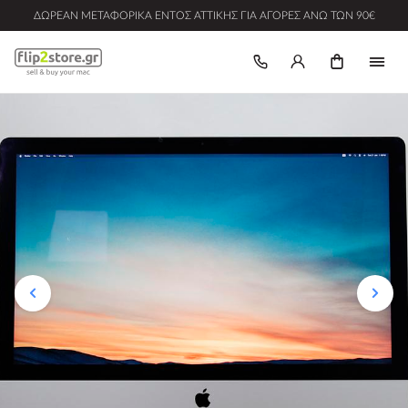
ΔΩΡΕΆΝ ΜΕΤΑΦΟΡΙΚΆ ΕΝΤΌΣ ΑΤΤΙΚΉΣ ΓΙΑ ΑΓΟΡΈΣ ΆΝΩ ΤΩΝ 90€