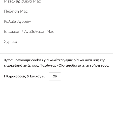
Μεταχειρισμένα Mac
Πώληση Mac
Καλάθι Αγορών
Επισκευή / Αναβάθμιση Mac
Σχετικά
Προϊόντα
Χρησιμοποιούμε cookies για καλύτερη εμπειρία και ανάλυση της
Macbook Pro
επισκεψιμότητάς μας. Πατώντας «ΟΚ» αποδέχεστε τη χρήση τους.
Macbook Air
Πληροφορίες & Επιλογές
OK
MacBook Neo
Apple Watch
iPad