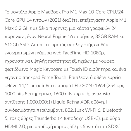
Το μοντέλο Apple MacBook Pro M1 Max 10-Core CPU/24-
Core GPU 14 ιντσών (2021) διαθέτει επεξεργαστή Apple M1
Max 3,2 GHz με δέκα πυρήνες, μια κάρτα γραφικών 24
πυρήνων , έναν Neural Engine 16 πυρήνων, 32GB RAM και
512Gb SSD. Αυτός ο φορητός υπολογιστής διαθέτει
ενσωματωμένη κάμερα web FaceTime HD 1080p,
ηχοσύστημα υψηλής πιστότητας έξι ηχείων με γούφερ,
φωτιζόμενο Magic Keyboard με Touch ID αισθητήρα και ένα
γιγάντιο trackpad Force Touch. Επιπλέον, διαθέτει ευρεία
οθόνη 14,2" με οπίσθιο φωτισμό LED 3024x1964 (254 ppi,
1000 nits διατηρημένα, 1600 nits κορυφή, αναλογία
αντίθεσης 1.000.000:1) Liquid Retina XDR οθόνη. Η
συνδεσιμότητα περιλαμβάνει 802.11ax Wi-Fi 6, Bluetooth
5, τρεις θύρες Thunderbolt 4 (υποδοχή USB-C), μια θύρα
HDMI 2.0, μια υποδοχή κάρτας SD με δυνατότητα SDXC,