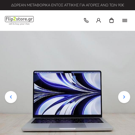
ΔΩΡΕΆΝ ΜΕΤΑΦΟΡΙΚΆ ΕΝΤΌΣ ΑΤΤΙΚΉΣ ΓΙΑ ΑΓΟΡΈΣ ΆΝΩ ΤΩΝ 90€