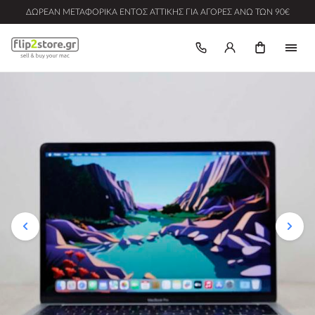
ΔΩΡΕΆΝ ΜΕΤΑΦΟΡΙΚΆ ΕΝΤΌΣ ΑΤΤΙΚΉΣ ΓΙΑ ΑΓΟΡΈΣ ΆΝΩ ΤΩΝ 90€