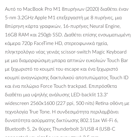
Αυτό το MacBook Pro M1 8πυρήνων (2020) διαθέτει έναν
5-nm 3.2GHz Apple M1 επεξεργαστή με 8 πυρήνες, μια
8πύρηνη κάρτα γραφικών, 16-πυρήνες Neural Engine,
16GB RAM και 250gb SSD. Διαθέτει επίσης ενσωματωμένη
κάμερα 720p FaceTime HD, στερεοφωνικά ηχεία,
πληκτρολόγιο νέας γενιάς scissor-switch Magic Keyboard
με μια διαμορφώσιμη μπαρα απτικών ευκολιών Touch Bar
με ξεχωριστό το κουμπί του escape και ένα ξεχωριστό
κουμπί αναγνώρισης δακτυλικού αποτυπώματος Touch ID
και ένα πελώριο Force Touch trackpad. Επιπρόσθετα
διαθέτει μια υψηλής ανάλυσης LED-backlit 13.3"
widescreen 2560x1600 (227 ppi, 500 nits) Retina οθόνη με
τεχνολογία True Tone. Η συνδεσιμότητα περιλαμβάνει
δυνατότητα ασύρματης δικτύωσης 802.11ax Wi-Fi 6,
Bluetooth 5, 2x θύρες Thunderbolt 3/USB 4 (USB-C