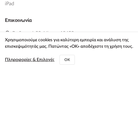
iPad
Επικοινωνία
Ραιδεστού 29, Νίκαια, 18453
Χρησιμοποιούμε cookies για καλύτερη εμπειρία και ανάλυση της
+30 212 10 44200
,
+30 211 01 27 327
επισκεψιμότητάς μας. Πατώντας «ΟΚ» αποδέχεστε τη χρήση τους.
info@flip2store.gr
Πληροφορίες & Επιλογές
OK
Οδηγίες
Δευτέρα - Παρασκευή
10:00 - 18:00
Πολιτική Cookies
Πολιτική Απορρήτου
Όροι & Προϋποθέσεις
Συχνές Ερωτήσεις