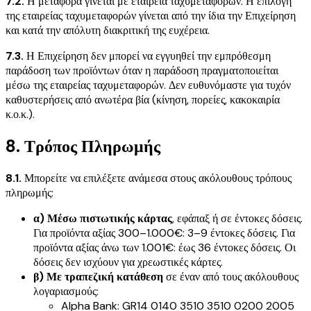
7.2.
Η μεταφορά γίνεται με εταιρεία ταχυμεταφορών. Η επιλογή
της εταιρείας ταχυμεταφορών γίνεται από την ίδια την Επιχείρηση
και κατά την απόλυτη διακριτική της ευχέρεια.
7.3.
Η Επιχείρηση δεν μπορεί να εγγυηθεί την εμπρόθεσμη
παράδοση των προϊόντων όταν η παράδοση πραγματοποιείται
μέσω της εταιρείας ταχυμεταφορών. Δεν ευθυνόμαστε για τυχόν
καθυστερήσεις από ανωτέρα βία (κίνηση, πορείες, κακοκαιρία
κ.ο.κ.).
8. Τρόπος Πληρωμής
8.1.
Μπορείτε να επιλέξετε ανάμεσα στους ακόλουθους τρόπους
πληρωμής:
α) Μέσω πιστωτικής κάρτας
, εφάπαξ ή σε έντοκες δόσεις.
Για προϊόντα αξίας 300–1.000€: 3–9 έντοκες δόσεις. Για
προϊόντα αξίας άνω των 1.001€: έως 36 έντοκες δόσεις. Οι
δόσεις δεν ισχύουν για χρεωστικές κάρτες.
β) Με τραπεζική κατάθεση
σε έναν από τους ακόλουθους
λογαριασμούς:
Alpha Bank: GR14 0140 3510 3510 0200 2005