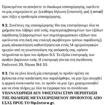
Προκειμένου να ασκήσετε το δικαίωμα υπαναχώρησης, οφείλετε
να μας ενημερώσετε με ξεκάθαρη δήλωση (επιστολή, φαξ ή email)
πριν λήξει η προθεσμία υπαναχώρησης.
9.2.
Συνέπειες της υπαναχώρησης: Θα σας επιστρέψουμε όλα τα
χρήματα που λάβαμε από εσάς, συμπεριλαμβανομένων των εξόδων
παράδοσης (εξαιρουμένων των συμπληρωματικών εξόδων που
οφείλονται στη δική σας επιλογή ακριβότερου τρόπου παράδοσης),
χωρίς αδικαιολόγητη καθυστέρηση και εντός 14 ημερολογιακών
ημερών από τη γνωστοποίηση της απόφασής σας, εφόσον
πληρούνται οι όροι του άρθρου 9.3. Τα έξοδα επιστροφής των
αγαθών βαρύνουν εσάς. Η επιστροφή γίνεται στη διεύθυνση:
Ραιδεστού 29, Νίκαια 184 53.
9.3.
Για να γίνει δεκτή μία επιστροφή το προϊόν πρέπει να
βρίσκεται στην κατάσταση που παραλήφθηκε, να μην έχει ανοιχθεί
η αρχική συσκευασία του, το προϊόν να μην έχει χρησιμοποιηθεί
και να είναι πλήρες με όλα τα έγγραφα που το συνόδευαν.
ΥΠΑΝΑΧΩΡΗΣΗ ΔΕΝ ΥΦΙΣΤΑΤΑΙ ΣΤΗΝ ΠΕΡΙΠΤΩΣΗ
ΤΗΣ ΠΩΛΗΣΗΣ ΜΕΤΑΧΕΙΡΙΣΜΕΝΟΥ ΠΡΟΪΟΝΤΟΣ ΑΠΟ
ΕΣΑΣ ΠΡΟΣ ΤΟ flip2store.gr.