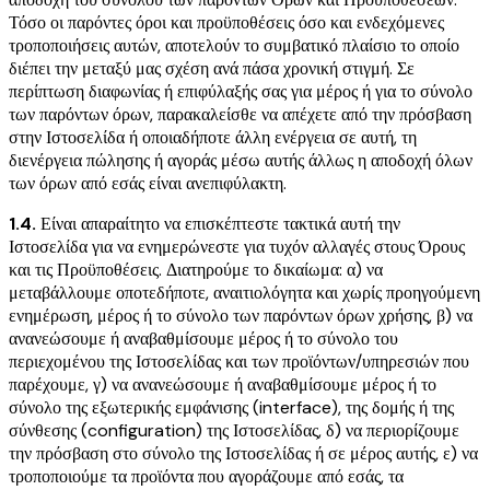
Τόσο οι παρόντες όροι και προϋποθέσεις όσο και ενδεχόμενες
τροποποιήσεις αυτών, αποτελούν το συμβατικό πλαίσιο το οποίο
διέπει την μεταξύ μας σχέση ανά πάσα χρονική στιγμή. Σε
περίπτωση διαφωνίας ή επιφύλαξής σας για μέρος ή για το σύνολο
των παρόντων όρων, παρακαλείσθε να απέχετε από την πρόσβαση
στην Ιστοσελίδα ή οποιαδήποτε άλλη ενέργεια σε αυτή, τη
διενέργεια πώλησης ή αγοράς μέσω αυτής άλλως η αποδοχή όλων
των όρων από εσάς είναι ανεπιφύλακτη.
1.4.
Είναι απαραίτητο να επισκέπτεστε τακτικά αυτή την
Ιστοσελίδα για να ενημερώνεστε για τυχόν αλλαγές στους Όρους
και τις Προϋποθέσεις. Διατηρούμε το δικαίωμα: α) να
μεταβάλλουμε οποτεδήποτε, αναιτιολόγητα και χωρίς προηγούμενη
ενημέρωση, μέρος ή το σύνολο των παρόντων όρων χρήσης, β) να
ανανεώσουμε ή αναβαθμίσουμε μέρος ή το σύνολο του
περιεχομένου της Ιστοσελίδας και των προϊόντων/υπηρεσιών που
παρέχουμε, γ) να ανανεώσουμε ή αναβαθμίσουμε μέρος ή το
σύνολο της εξωτερικής εμφάνισης (interface), της δομής ή της
σύνθεσης (configuration) της Ιστοσελίδας, δ) να περιορίζουμε
την πρόσβαση στο σύνολο της Ιστοσελίδας ή σε μέρος αυτής, ε) να
τροποποιούμε τα προϊόντα που αγοράζουμε από εσάς, τα