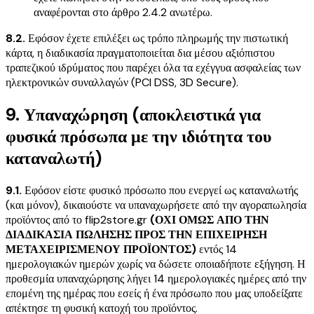
αναφέρονται στο άρθρο 2.4.2 ανωτέρω.
8.2.
Εφόσον έχετε επιλέξει ως τρόπο πληρωμής την πιστωτική
κάρτα, η διαδικασία πραγματοποιείται δια μέσου αξιόπιστου
τραπεζικού ιδρύματος που παρέχει όλα τα εχέγγυα ασφαλείας των
ηλεκτρονικών συναλλαγών (PCI DSS, 3D Secure).
9. Υπαναχώρηση (αποκλειστικά για
φυσικά πρόσωπα με την ιδιότητα του
καταναλωτή)
9.1.
Εφόσον είστε φυσικό πρόσωπο που ενεργεί ως καταναλωτής
(και μόνον), δικαιούστε να υπαναχωρήσετε από την αγοραπωλησία
προϊόντος από το flip2store.gr
(ΟΧΙ ΟΜΩΣ ΑΠΟ ΤΗΝ
ΔΙΑΔΙΚΑΣΙΑ ΠΩΛΗΣΗΣ ΠΡΟΣ ΤΗΝ ΕΠΙΧΕΙΡΗΣΗ
ΜΕΤΑΧΕΙΡΙΣΜΕΝΟΥ ΠΡΟΪΟΝΤΟΣ)
εντός 14
ημερολογιακών ημερών χωρίς να δώσετε οποιαδήποτε εξήγηση. Η
προθεσμία υπαναχώρησης λήγει 14 ημερολογιακές ημέρες από την
επομένη της ημέρας που εσείς ή ένα πρόσωπο που μας υποδείξατε
απέκτησε τη φυσική κατοχή του προϊόντος.