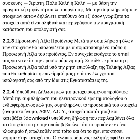
συσκευής — Άριστη, Πολύ Καλή ή Καλή — με βάση την
πραγματική εμφάνιση και λειτουργία της. Με την συμπλήρωση των
στοιχείων αυτών δηλώνετε υπεύθυνα ότι εξ' όσον γνωρίζετε τα
στοιχεία αυτά είναι αληθινά και περιγράφουν την πραγματική
κατάσταση του υπολογιστή σας.
2.2.3
Προσωρινή Αξία Προϊόντος: Μετά την συμπλήρωση όλων
των στοιχείων θα υπολογίζεται με αυτοματοποιημένο τρόπο η
Προσωρινή Αξία του προϊόντος. Εν συνεχεία εισάγετε το email
σας για να δείτε την προσφερόμενη τιμή. Σε κάθε περίπτωση η
Προσωρινή Αξία τελεί υπό την ρητή επιφύλαξη της Τελικής Αξίας
που θα καθορίσει η επιχείρησή μας μετά τον έλεγχο του
υπολογιστή σας από την ίδια στις Εγκαταστάσεις της.
2.2.4
Υπεύθυνη Δήλωση πωλητή μεταχειρισμένου προϊόντος:
Μετά την συμπλήρωση του ηλεκτρονικού ερωτηματολογίου ο
ενδιαφερόμενος πωλητής συμπληρώνει τα προσωπικά του στοιχεία
(ονοματεπώνυμο, ΑΦΜ, Δ.Ο.Υ., στοιχεία ταυτότητας) και
κατεβάζει (download) υπεύθυνη δήλωση που περιλαμβάνει όλα
τα στοιχεία του με την οποία βεβαιώνει ότι το προϊόν δεν είναι
κλωπιμαίο ή απωλεσθέν από τρίτο και ότι το έχει αποκτήσει
νόμιμα στην κατοχή του. Ο ενδιαφερόμενος πωλητής οφείλει να