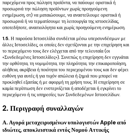
παρεχόμενα προς πώληση προϊόντα, να παύουμε οριστικά ή
προσωρινά την πώληση προϊόντων χωρίς προηγούμενη
ενημέρωση, στ) να ματαιώσουμε, να αναστείλουμε οριστικά ή
προσωρινά ή να τερματίσουμε τη λειτουργία της ιστοσελίδας,
οποτεδήποτε, αναιτιολόγητα και χωρίς προηγούμενη ενημέρωση.
1.5.
Η παρούσα Ιστοσελίδα συνδέεται μέσω υπερσυνδέσμων με
άλλες Ιστοσελίδες, οι οποίες δεν σχετίζονται με την επιχείρηση και
το περιεχόμενο τους δεν ελέγχεται από την τελευταία (οι
«Συνδεδεμένες Ιστοσελίδες»). Συνεπώς η επιχείρηση δεν εγγυάται
την ορθότητα, τη νομιμότητα, την πληρότητα, την επικαιροποίηση,
αλήθεια, ακρίβεια ή ποιότητα του περιεχομένου τους και δεν φέρει
ευθύνη για αυτές ή για τυχόν απώλεια ή ζημιά που μπορεί να
προκληθεί εξαιτίας ή με αφορμή τη χρήση τους. Η επιχείρηση σε
καμία περίπτωση δεν ενστερνίζεται ή αποδέχεται ή εγκρίνει το
περιεχόμενο ή τις υπηρεσίες των Συνδεδεμένων Ιστοσελίδων.
2. Περιγραφή συναλλαγών
Α. Αγορά μεταχειρισμένων υπολογιστών Apple από
ιδιώτες, αποκλειστικά εντός Νομού Αττικής