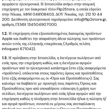
αγοράσετε ηλεκτρονικά. Η Ιστοσελίδα ανήκει στην ατομική
επιχείρηση με τον διακριτικό τίτλο Flip2Store, η οποία εδρεύει
στην Νίκαια, ΑΦΜ 048108403, ΔΟΥ Νικαίας, τηλ: 212 10 44
200. Διεύθυνση ηλεκτρονικού ταχυδρομείου: info@flip2store.gr,
αριθμός ΓΕΜΗ 134504907000.
1.2.
Η επιχείρηση είναι εξουσιοδοτημένος διανομέας προϊόντων
Apple και διαθέτει την απαραίτητη άδεια πώλησης των προϊόντων
αυτών εντός της ελληνικής επικράτειας (Αριθμός πελάτη
infoquest 671042).
1.3.
Η πρόσβαση στην Ιστοσελίδα, η διενέργεια πωλήσεων από
εσάς προς την επιχείρηση καθώς και η διενέργεια αγορών
προϊόντων από το ηλεκτρονικό κατάστημα (στο εξής αναφερόμενα
«προϊόντα»), υπόκεινται στους παρόντες όρους και προϋποθέσεις
(στο εξής αναφερόμενοι ως οι «Όροι και Προϋποθέσεις»). Σας
καλούμε να διαβάσετε με προσοχή τους παρόντες Όρους και
Προϋποθέσεις πριν από οποιαδήποτε επίσκεψη ή χρήση των
σελίδων, διενέργεια πωλήσεων από εσάς ή/και αγορών από την
επιχείρηση καθώς η πλοήγηση στην Ιστοσελίδα ή/και η πώληση ή/
και αγορά προϊόντων, συνιστά εκ μέρους σας ανεπιφύλακτη
αποδοχή του συνόλου των παρόντων Όρων και Προϋποθέσεων.