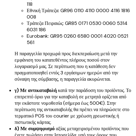
118
Εθνική Τράπεζα: GR96 0110 4110 0000 4116 1816
008
Τράπεζα Πειραιώς: GR85 0171 0530 0060 5314
6031 186
Eurobank: GR95 0260 6580 0001 4020 0521
561
Η παραγγελία προχωρά προς διεκπεραίωση μετά την
εμφάνιση του κατατεθέντος πλήρους ποσού στον
λογαριασμό μας. Σε περίπτωση που η κατάθεση δεν
πραγματοποιηθεί εντός 3 εργάσιμων ημερών από την
σύναψη της σύμβασης, η παραγγελία ακυρώνεται.
γ) Με αντικαταβολή
κατά την παράδοση του προϊόντος. Το
επιτρεπτό όριο για την καταβολή σε μετρητά ορίζεται από
την εκάστοτε νομοθεσία (σήμερα έως 500€). Στην
περίπτωση της αντικαταβολής θα πρέπει να πληρώσετε στο
τερματικό POS του courier με χρέωση χρεωστικής ή
πιστωτικής κάρτας.
δ) Με συμψηφισμό
αξίας μεταχειρισμένου προϊόντος που
έχετε πωλήσει στην Ιστοσελίδα, υπό τους όρους που