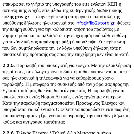
επικυρώσει το γνήσιο της υπογραφής του είτε ενώπιον ΚΕΠ ή
αστυνομικής Αρχής, είτε μέσω της κυβερνητικής διαδικτυακής
πύλης
gov.gr
— στην περίπτωση αυτή αρκεί η αποστολή της
υπεύθυνης δήλωσης ηλεκτρονικά στο
info@flip2store.gr
. Φέρετε
την πλήρη ευθύνη για την καλόπιστη κτήση του προϊόντος με
νόμιμο τρόπο και απαλλάσσετε την επιχείρηση από κάθε ευθύνη
για τυχόν δική σας παράνομη πράξη ή παράλειψη. Σε περίπτωση
που δεν συμπληρώσετε την εν λόγω υπεύθυνη δήλωση τότε η
αποστολή της πρότασής σας προς την επιχείρηση δεν είναι δυνατή.
2.2.5.
Παραλαβή του υπολογιστή για έλεγχο: Με την ολοκλήρωση
της αίτησης, σε εύλογο χρονικό διάστημα θα επικοινωνούμε μαζί
σας ηλεκτρονικά ή τηλεφωνικά για να καθορίσουμε χρόνο
παραλαβής. Η μεταφορά της συσκευής από τον χώρο σας προς την
Εγκατάστασή μας θα είναι δωρεάν για εσάς. Η παραλαβή γίνεται
αποκλειστικά εντός Νομού Αττικής, εντός εργάσιμων ημερών.
Κατά την παραλαβή πραγματοποιείται Προσωρινός Έλεγχος και
υπογράφεται ειδικό έντυπο. Οφείλετε να παραδώσετε εκτυπωμένη
και υπογεγραμμένη (με γνήσιο υπογραφής) την υπεύθυνη δήλωση
καθώς και αντίγραφο ταυτότητας.
2.2.6.
Τελικός Έλεγχος / Τελική Αξία Μεταχειρισμένου